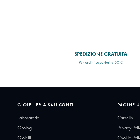
SPEDIZIONE GRATUITA
Per ordini superiori a 50 €
GIOIELLERIA SALI CONTI
PAGINE U
Laboratorio
Carrello
Orologi
Privacy Poli
Gioielli
Cookie Poli