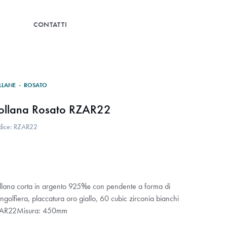
G
CONTATTI
LLANE
·
ROSATO
ollana Rosato RZAR22
dice: RZAR22
llana corta in argento 925‰ con pendente a forma di
golfiera, placcatura oro giallo, 60 cubic zirconia bianchi
AR22Misura: 450mm