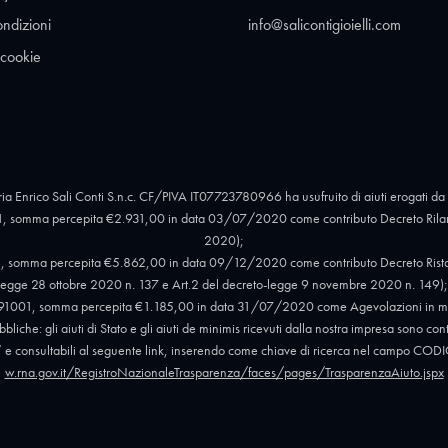
ondizioni
info@salicontigioielli.com
 cookie
ia Enrico Sali Conti S.n.c. CF/PIVA IT07723780966 ha usufruito di aiuti erogati da 
, somma percepita €2.931,00 in data 03/07/2020 come contributo Decreto Rilan
2020);
 somma percepita €5.862,00 in data 09/12/2020 come contributo Decreto Ristori e 
egge 28 ottobre 2020 n. 137 e Art.2 del decreto-legge 9 novembre 2020 n. 149);
91001, somma percepita €1.185,00 in data 31/07/2020 come Agevolazioni in mat
liche: gli aiuti di Stato e gli aiuti de minimis ricevuti dalla nostra impresa sono con
012” e consultabili al seguente link, inserendo come chiave di ricerca nel campo
w.rna.gov.it/RegistroNazionaleTrasparenza/faces/pages/TrasparenzaAiuto.jspx