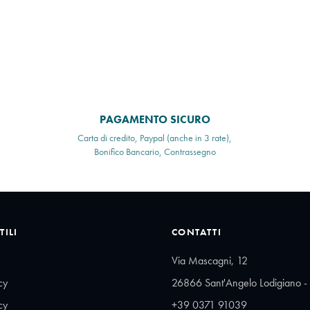
PAGAMENTO SICURO
Carta di credito, Paypal (anche in 3 rate),
Bonifico Bancario, Contrassegno
TILI
CONTATTI
Via Mascagni, 12
cy
26866 Sant'Angelo Lodigiano - 
cy
+39 0371 91039