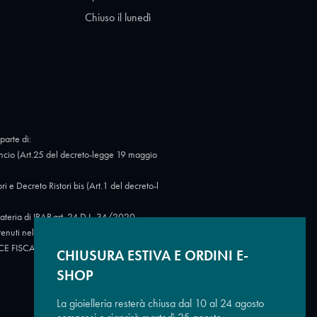
Chiuso il lunedì
parte di:
cio (Art.25 del decreto-legge 19 maggio
Decreto Ristori bis (Art.1 del decreto-l
eria di IRAP art. 24 D.L. 34/2020.
tenuti nel Registro nazionale degli aiuti di
 CODICE FISCALE: 07723780966.
https://ww
CHIUSURA ESTIVA E ORDINI E-
SHOP
La gioielleria resterà chiusa dal 10 al 24 agosto