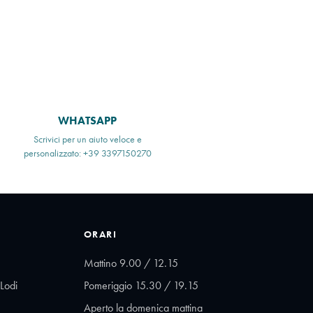
WHATSAPP
Scrivici per un aiuto veloce e
personalizzato: +39 3397150270
ORARI
Mattino 9.00 / 12.15
Lodi
Pomeriggio 15.30 / 19.15
Aperto la domenica mattina