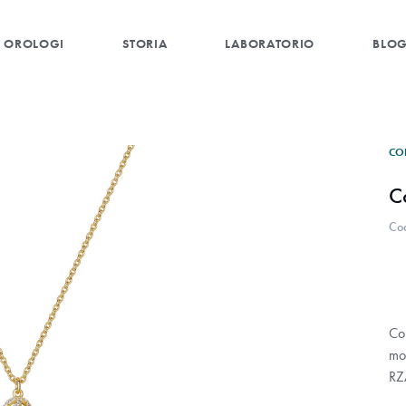
OROLOGI
STORIA
LABORATORIO
BLO
CO
C
Co
Co
mon
RZ