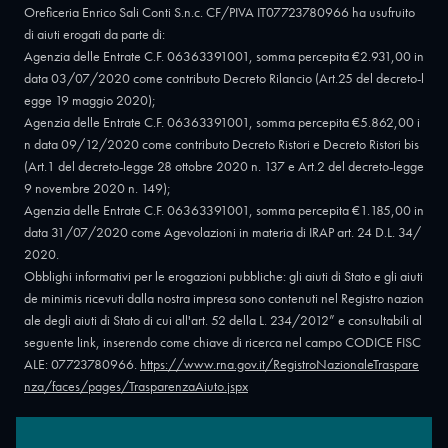
Oreficeria Enrico Sali Conti S.n.c. CF/PIVA IT07723780966 ha usufruito
di aiuti erogati da parte di:
Agenzia delle Entrate C.F. 06363391001, somma percepita €2.931,00 in
data 03/07/2020 come contributo Decreto Rilancio (Art.25 del decreto-l
egge 19 maggio 2020);
Agenzia delle Entrate C.F. 06363391001, somma percepita €5.862,00 i
n data 09/12/2020 come contributo Decreto Ristori e Decreto Ristori bis
(Art.1 del decreto-legge 28 ottobre 2020 n. 137 e Art.2 del decreto-legge
9 novembre 2020 n. 149);
Agenzia delle Entrate C.F. 06363391001, somma percepita €1.185,00 in
data 31/07/2020 come Agevolazioni in materia di IRAP art. 24 D.L. 34/
2020.
Obblighi informativi per le erogazioni pubbliche: gli aiuti di Stato e gli aiuti
de minimis ricevuti dalla nostra impresa sono contenuti nel Registro nazion
ale degli aiuti di Stato di cui all'art. 52 della L. 234/2012” e consultabili al
seguente link, inserendo come chiave di ricerca nel campo CODICE FISC
ALE: 07723780966.
https://www.rna.gov.it/RegistroNazionaleTraspare
nza/faces/pages/TrasparenzaAiuto.jspx