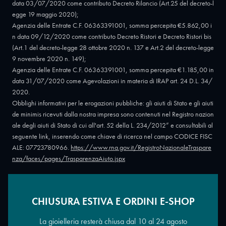
data 03/07/2020 come contributo Decreto Rilancio (Art.25 del decreto-l
egge 19 maggio 2020);
Agenzia delle Entrate C.F. 06363391001, somma percepita €5.862,00 i
n data 09/12/2020 come contributo Decreto Ristori e Decreto Ristori bis
(Art.1 del decreto-legge 28 ottobre 2020 n. 137 e Art.2 del decreto-legge
9 novembre 2020 n. 149);
Agenzia delle Entrate C.F. 06363391001, somma percepita €1.185,00 in
data 31/07/2020 come Agevolazioni in materia di IRAP art. 24 D.L. 34/
2020.
Obblighi informativi per le erogazioni pubbliche: gli aiuti di Stato e gli aiuti
de minimis ricevuti dalla nostra impresa sono contenuti nel Registro nazion
ale degli aiuti di Stato di cui all'art. 52 della L. 234/2012” e consultabili al
seguente link, inserendo come chiave di ricerca nel campo CODICE FISC
ALE: 07723780966.
https://www.rna.gov.it/RegistroNazionaleTraspare
nza/faces/pages/TrasparenzaAiuto.jspx
CHIUSURA ESTIVA E ORDINI E-SHOP
Copyright © 2026 - Oreficeria Enrico Sali Conti e C. snc - Partita IVA
IT07723780966
|
Griso Design
La gioielleria resterà chiusa dal 10 al 24 agosto