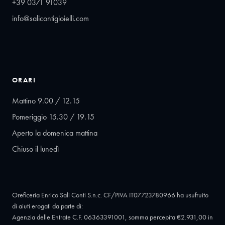
+39 0371 91039
info@salicontigioielli.com
ORARI
Mattino 9.00 / 12.15
Pomeriggio 15.30 / 19.15
Aperto la domenica mattina
Chiuso il lunedì
Oreficeria Enrico Sali Conti S.n.c. CF/PIVA IT07723780966 ha usufruito
di aiuti erogati da parte di:
Agenzia delle Entrate C.F. 06363391001, somma percepita €2.931,00 in