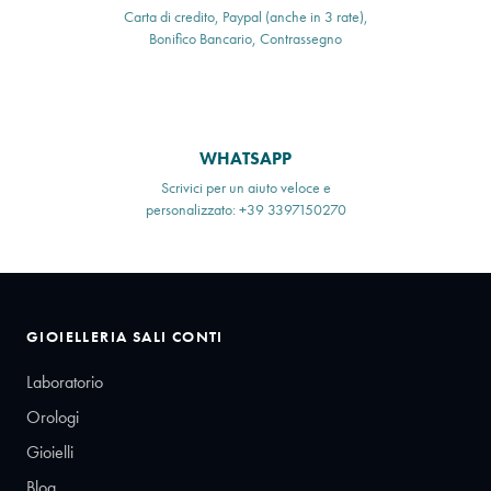
Carta di credito, Paypal (anche in 3 rate),
Bonifico Bancario, Contrassegno
WHATSAPP
Scrivici per un aiuto veloce e
personalizzato: +39 3397150270
GIOIELLERIA SALI CONTI
Laboratorio
Orologi
Gioielli
Blog