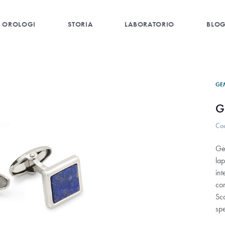
OROLOGI
STORIA
LABORATORIO
BLO
GE
G
Co
Ge
lap
int
con
Sco
spe