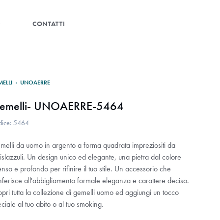
G
CONTATTI
MELLI
·
UNOAERRE
emelli- UNOAERRE-5464
dice: 5464
melli da uomo in argento a forma quadrata impreziositi da
islazzuli. Un design unico ed elegante, una pietra dal colore
enso e profondo per rifinire il tuo stile. Un accessorio che
ferisce all'abbigliamento formale eleganza e carattere deciso.
pri tutta la collezione di gemelli uomo ed aggiungi un tocco
ciale al tuo abito o al tuo smoking.