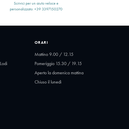
Scrivici per un aiuto veloce e
personalizzato: +39 3397150270
ORARI
Mattino 9.00 / 12.15
Lodi
Pomeriggio 15.30 / 19.15
Aperto la domenica mattina
Chiuso il lunedì