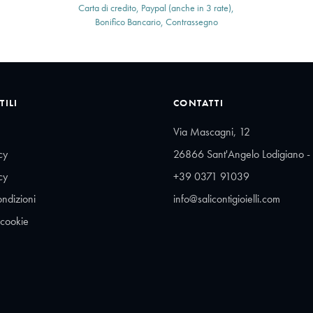
Carta di credito, Paypal (anche in 3 rate),
Bonifico Bancario, Contrassegno
TILI
CONTATTI
Via Mascagni, 12
cy
26866 Sant'Angelo Lodigiano - 
cy
+39 0371 91039
ondizioni
info@salicontigioielli.com
 cookie