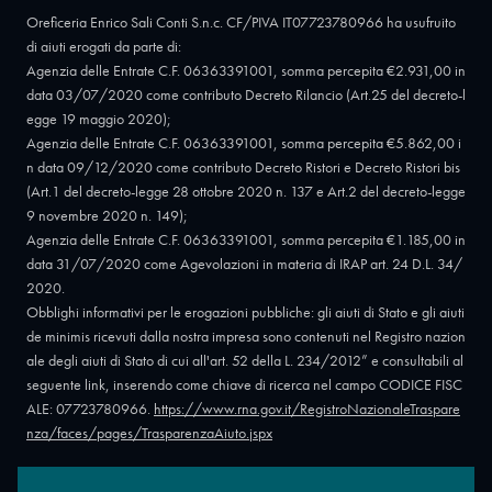
Oreficeria Enrico Sali Conti S.n.c. CF/PIVA IT07723780966 ha usufruito
di aiuti erogati da parte di:
Agenzia delle Entrate C.F. 06363391001, somma percepita €2.931,00 in
data 03/07/2020 come contributo Decreto Rilancio (Art.25 del decreto-l
egge 19 maggio 2020);
Agenzia delle Entrate C.F. 06363391001, somma percepita €5.862,00 i
n data 09/12/2020 come contributo Decreto Ristori e Decreto Ristori bis
(Art.1 del decreto-legge 28 ottobre 2020 n. 137 e Art.2 del decreto-legge
9 novembre 2020 n. 149);
Agenzia delle Entrate C.F. 06363391001, somma percepita €1.185,00 in
data 31/07/2020 come Agevolazioni in materia di IRAP art. 24 D.L. 34/
2020.
Obblighi informativi per le erogazioni pubbliche: gli aiuti di Stato e gli aiuti
de minimis ricevuti dalla nostra impresa sono contenuti nel Registro nazion
ale degli aiuti di Stato di cui all'art. 52 della L. 234/2012” e consultabili al
seguente link, inserendo come chiave di ricerca nel campo CODICE FISC
ALE: 07723780966.
https://www.rna.gov.it/RegistroNazionaleTraspare
nza/faces/pages/TrasparenzaAiuto.jspx