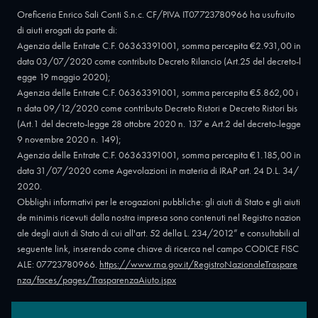
Oreficeria Enrico Sali Conti S.n.c. CF/PIVA IT07723780966 ha usufruito
di aiuti erogati da parte di:
Agenzia delle Entrate C.F. 06363391001, somma percepita €2.931,00 in
data 03/07/2020 come contributo Decreto Rilancio (Art.25 del decreto-l
egge 19 maggio 2020);
Agenzia delle Entrate C.F. 06363391001, somma percepita €5.862,00 i
n data 09/12/2020 come contributo Decreto Ristori e Decreto Ristori bis
(Art.1 del decreto-legge 28 ottobre 2020 n. 137 e Art.2 del decreto-legge
9 novembre 2020 n. 149);
Agenzia delle Entrate C.F. 06363391001, somma percepita €1.185,00 in
data 31/07/2020 come Agevolazioni in materia di IRAP art. 24 D.L. 34/
2020.
Obblighi informativi per le erogazioni pubbliche: gli aiuti di Stato e gli aiuti
de minimis ricevuti dalla nostra impresa sono contenuti nel Registro nazion
ale degli aiuti di Stato di cui all'art. 52 della L. 234/2012” e consultabili al
seguente link, inserendo come chiave di ricerca nel campo CODICE FISC
ALE: 07723780966.
https://www.rna.gov.it/RegistroNazionaleTraspare
nza/faces/pages/TrasparenzaAiuto.jspx