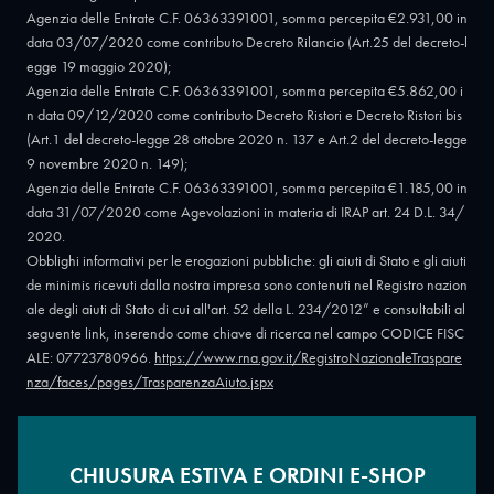
Agenzia delle Entrate C.F. 06363391001, somma percepita €2.931,00 in
data 03/07/2020 come contributo Decreto Rilancio (Art.25 del decreto-l
egge 19 maggio 2020);
Agenzia delle Entrate C.F. 06363391001, somma percepita €5.862,00 i
n data 09/12/2020 come contributo Decreto Ristori e Decreto Ristori bis
(Art.1 del decreto-legge 28 ottobre 2020 n. 137 e Art.2 del decreto-legge
9 novembre 2020 n. 149);
Agenzia delle Entrate C.F. 06363391001, somma percepita €1.185,00 in
data 31/07/2020 come Agevolazioni in materia di IRAP art. 24 D.L. 34/
2020.
Obblighi informativi per le erogazioni pubbliche: gli aiuti di Stato e gli aiuti
de minimis ricevuti dalla nostra impresa sono contenuti nel Registro nazion
ale degli aiuti di Stato di cui all'art. 52 della L. 234/2012” e consultabili al
seguente link, inserendo come chiave di ricerca nel campo CODICE FISC
ALE: 07723780966.
https://www.rna.gov.it/RegistroNazionaleTraspare
nza/faces/pages/TrasparenzaAiuto.jspx
CHIUSURA ESTIVA E ORDINI E-SHOP
Copyright © 2026 - Oreficeria Enrico Sali Conti e C. snc - Partita IVA