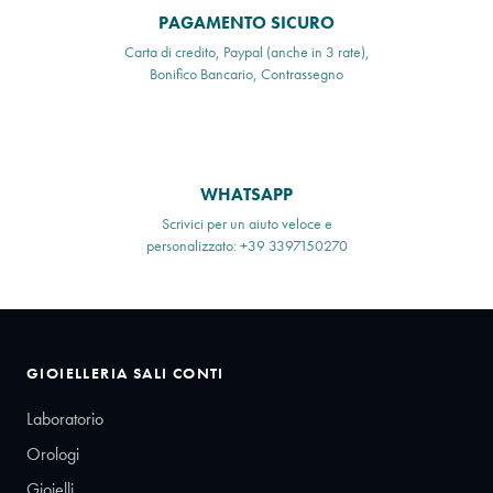
PAGAMENTO SICURO
Carta di credito, Paypal (anche in 3 rate),
Bonifico Bancario, Contrassegno
WHATSAPP
Scrivici per un aiuto veloce e
personalizzato: +39 3397150270
GIOIELLERIA SALI CONTI
Laboratorio
Orologi
Gioielli