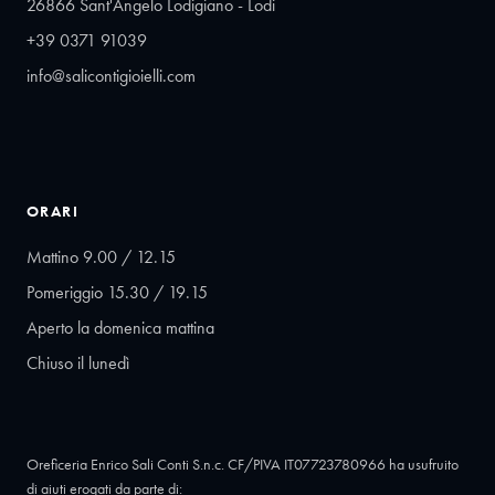
26866 Sant'Angelo Lodigiano - Lodi
+39 0371 91039
info@salicontigioielli.com
ORARI
Mattino 9.00 / 12.15
Pomeriggio 15.30 / 19.15
Aperto la domenica mattina
Chiuso il lunedì
Oreficeria Enrico Sali Conti S.n.c. CF/PIVA IT07723780966 ha usufruito
di aiuti erogati da parte di: