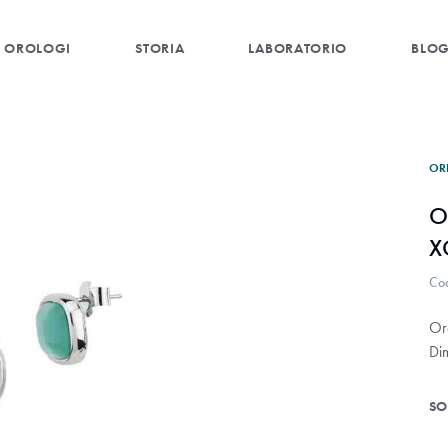
OROLOGI
STORIA
LABORATORIO
BLO
OR
O
X
Co
Ore
Dim
SO