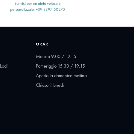
Scrivici per un aiuto veloce e
personalizzato: +39 3397150270
ORARI
Mattino 9.00 / 12.15
Lodi
Pomeriggio 15.30 / 19.15
Aperto la domenica mattina
Chiuso il lunedì