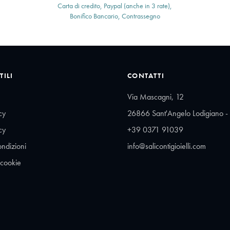
Carta di credito, Paypal (anche in 3 rate),
Bonifico Bancario, Contrassegno
TILI
CONTATTI
Via Mascagni, 12
cy
26866 Sant'Angelo Lodigiano - 
cy
+39 0371 91039
ondizioni
info@salicontigioielli.com
 cookie