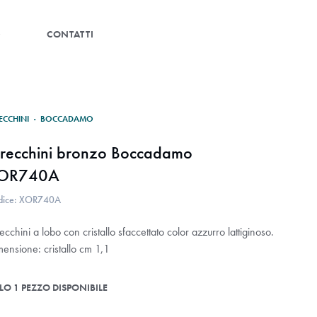
G
CONTATTI
ECCHINI
·
BOCCADAMO
recchini bronzo Boccadamo
OR740A
dice: XOR740A
cchini a lobo con cristallo sfaccettato color azzurro lattiginoso.
ensione: cristallo cm 1,1
LO 1 PEZZO DISPONIBILE