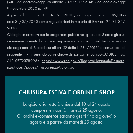
(Art.1 del decreto-legge 28 ottobre 2020 n. 137 e Art.2 del decreto-legge
9 novembre 2020 n. 149);
Agenzia delle Entrate C.F. 06363391001, somma percepita €1.185,00 in
data 31/07/2020 come Agevolazioni in materia di IRAP art. 24 D.L. 34/
2020.
Obblighi informativi per le erogazioni pubbliche: gli aiuti di Stato e gli aiuti
de minimis ricevuti dalla nostra impresa sono contenuti nel Registro nazion
ale degli aiuti di Stato di cui all'art. 52 della L. 234/2012” e consultabili al
seguente link, inserendo come chiave di ricerca nel campo CODICE FISC
ALE: 07723780966.
https://www.rna.gov.it/RegistroNazionaleTraspare
nza/faces/pages/TrasparenzaAiuto.jspx
CHIUSURA ESTIVA E ORDINI E-SHOP
Copyright © 2026 - Oreficeria Enrico Sali Conti e C. snc - Partita IVA
IT07723780966
|
Griso Design
La gioielleria resterà chiusa dal 10 al 24 agosto
compresi e riaprirà martedì 25 agosto.
Gli ordini e-commerce saranno gestiti fino a giovedì 6
agosto e a partire da martedì 25 agosto.