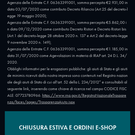
Agenzia delle Entrate C.F. 06363391001, somma percepita €2.931,00 in
data 03/07/2020 come contributo Decreto Rilancio (Art.25 del decreto-l
egge 19 maggio 2020);
Agenzia delle Entrate C.F. 06363391001, somma percepita €5.862,00 i
n data 09/12/2020 come contributo Decreto Ristori e Decreto Ristori bis
(Art.1 del decreto-legge 28 ottobre 2020 n. 137 e Art.2 del decreto-legge
9 novembre 2020 n. 149);
Agenzia delle Entrate C.F. 06363391001, somma percepita €1.185,00 in
data 31/07/2020 come Agevolazioni in materia di IRAP art. 24 D.L. 34/
2020.
Obblighi informativi per le erogazioni pubbliche: gli aiuti di Stato e gli aiuti
de minimis ricevuti dalla nostra impresa sono contenuti nel Registro nazion
ale degli aiuti di Stato di cui all'art. 52 della L. 234/2012” e consultabili al
seguente link, inserendo come chiave di ricerca nel campo CODICE FISC
ALE: 07723780966.
https://www.rna.gov.it/RegistroNazionaleTraspare
nza/faces/pages/TrasparenzaAiuto.jspx
CHIUSURA ESTIVA E ORDINI E-SHOP
Copyright © 2026 - Oreficeria Enrico Sali Conti e C. snc - Partita IVA
IT07723780966
|
Griso Design