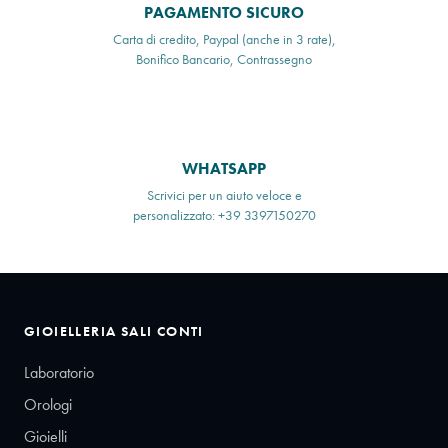
PAGAMENTO SICURO
Carta di credito, Paypal (anche in 3 rate),
Bonifico Bancario, Contrassegno
WHATSAPP
Scrivici per un aiuto veloce e
personalizzato: +39 3397150270
GIOIELLERIA SALI CONTI
Laboratorio
Orologi
Gioielli