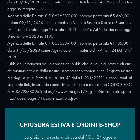
data 03/07/2020 come contributo Decreto Rilancio (Art.25 del decreto-l
egge 19 maggio 2020);
Agenzia delle Entrate C.F. 06363391001, somma percepita €5.862,00 i
n data 09/12/2020 come contributo Decreto Ristori e Decreto Ristori bis
(Art.1 del decreto-legge 28 ottobre 2020 n. 137 e Art.2 del decreto-legge
9 novembre 2020 n. 149);
Agenzia delle Entrate C.F. 06363391001, somma percepita €1.185,00 in
data 31/07/2020 come Agevolazioni in materia di IRAP art. 24 D.L. 34/
2020.
Obblighi informativi per le erogazioni pubbliche: gli aiuti di Stato e gli aiuti
de minimis ricevuti dalla nostra impresa sono contenuti nel Registro nazion
ale degli aiuti di Stato di cui all'art. 52 della L. 234/2012” e consultabili al
seguente link, inserendo come chiave di ricerca nel campo CODICE FISC
ALE: 07723780966.
https://www.rna.gov.it/RegistroNazionaleTraspare
nza/faces/pages/TrasparenzaAiuto.jspx
CHIUSURA ESTIVA E ORDINI E-SHOP
Copyright © 2026 - Oreficeria Enrico Sali Conti e C. snc - Partita IVA
IT07723780966
|
Griso Design
La gioielleria resterà chiusa dal 10 al 24 agosto