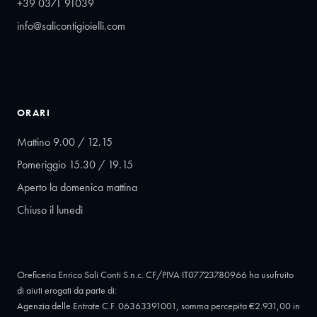
+39 0371 91039
info@salicontigioielli.com
ORARI
Mattino 9.00 / 12.15
Pomeriggio 15.30 / 19.15
Aperto la domenica mattina
Chiuso il lunedì
Oreficeria Enrico Sali Conti S.n.c. CF/PIVA IT07723780966 ha usufruito
di aiuti erogati da parte di:
Agenzia delle Entrate C.F. 06363391001, somma percepita €2.931,00 in