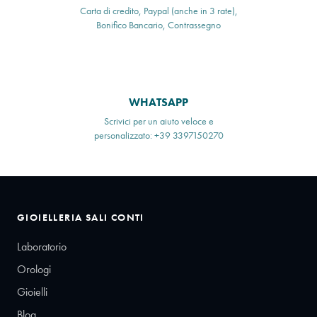
Carta di credito, Paypal (anche in 3 rate),
Bonifico Bancario, Contrassegno
WHATSAPP
Scrivici per un aiuto veloce e
personalizzato: +39 3397150270
GIOIELLERIA SALI CONTI
Laboratorio
Orologi
Gioielli
Blog