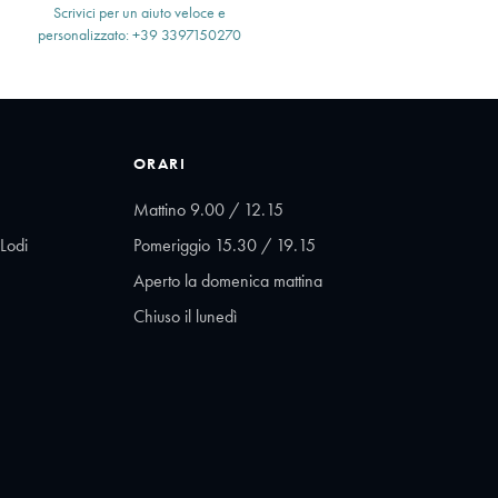
Scrivici per un aiuto veloce e
personalizzato: +39 3397150270
ORARI
Mattino 9.00 / 12.15
Lodi
Pomeriggio 15.30 / 19.15
Aperto la domenica mattina
Chiuso il lunedì