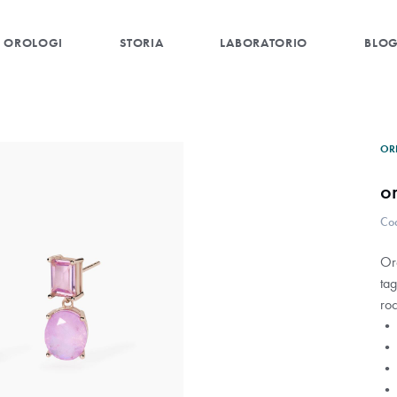
OROLOGI
STORIA
LABORATORIO
BLO
OR
o
Co
Or
tag
roc
• 
• 
• 
• 