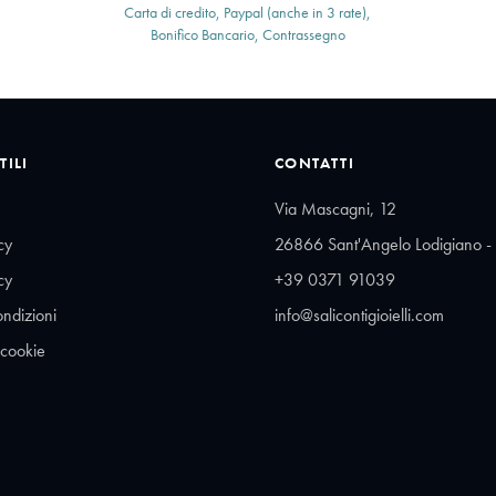
Carta di credito, Paypal (anche in 3 rate),
Bonifico Bancario, Contrassegno
TILI
CONTATTI
Via Mascagni, 12
cy
26866 Sant'Angelo Lodigiano - 
cy
+39 0371 91039
ondizioni
info@salicontigioielli.com
 cookie