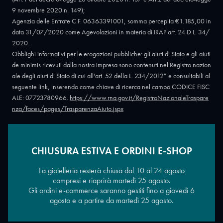
9 novembre 2020 n. 149);
Agenzia delle Entrate C.F. 06363391001, somma percepita €1.185,00 in
data 31/07/2020 come Agevolazioni in materia di IRAP art. 24 D.L. 34/
2020.
Obblighi informativi per le erogazioni pubbliche: gli aiuti di Stato e gli aiuti
de minimis ricevuti dalla nostra impresa sono contenuti nel Registro nazion
ale degli aiuti di Stato di cui all'art. 52 della L. 234/2012” e consultabili al
seguente link, inserendo come chiave di ricerca nel campo CODICE FISC
ALE: 07723780966.
https://www.rna.gov.it/RegistroNazionaleTraspare
nza/faces/pages/TrasparenzaAiuto.jspx
CHIUSURA ESTIVA E ORDINI E-SHOP
Copyright © 2026 - Oreficeria Enrico Sali Conti e C. snc - Partita IVA
IT07723780966
|
Griso Design
La gioielleria resterà chiusa dal 10 al 24 agosto
compresi e riaprirà martedì 25 agosto.
Gli ordini e-commerce saranno gestiti fino a giovedì 6
agosto e a partire da martedì 25 agosto.