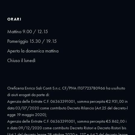
ORARI
Mattino 9.00 / 12.15
Pomeriggio 15.30 / 19.15
Aperto la domenica mattina
Chiuso il lunedì
Oreficeria Enrico Sali Conti S.n.c. CF/PIVA IT07723780966 ha usufruito
di aiuti erogati da parte di:
Agenzia delle Entrate C.F. 06363391001, somma percepita €2.931,00 in
data 03/07/2020 come contributo Decreto Rilancio (Art.25 del decreto-l
egge 19 maggio 2020);
Agenzia delle Entrate C.F. 06363391001, somma percepita €5.862,00 i
n data 09/12/2020 come contributo Decreto Ristori e Decreto Ristori bis
(Art.1 del decreto-legge 28 ottobre 2020 n. 137 e Art.2 del decreto-legge