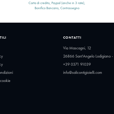
Carta di credito, Paypal (anche in 3 rate),
Bonifico Bancario, Contrassegno
TILI
CONTATTI
Via Mascagni, 12
cy
26866 Sant'Angelo Lodigiano - 
cy
+39 0371 91039
ondizioni
info@salicontigioielli.com
 cookie