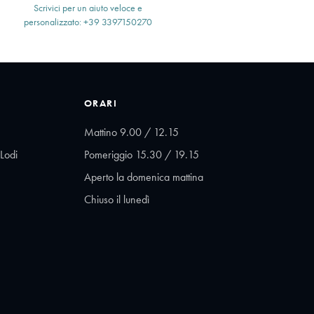
Scrivici per un aiuto veloce e
personalizzato: +39 3397150270
ORARI
Mattino 9.00 / 12.15
Lodi
Pomeriggio 15.30 / 19.15
Aperto la domenica mattina
Chiuso il lunedì