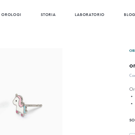
OROLOGI
STORIA
LABORATORIO
BLO
OR
o
Co
Or
• 
• 
SO