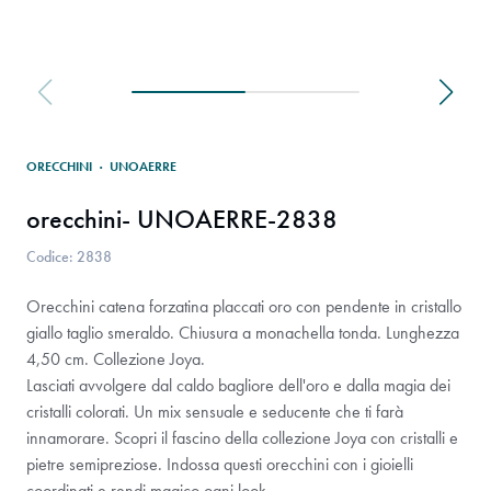
ORECCHINI
·
UNOAERRE
orecchini- UNOAERRE-2838
Codice: 2838
Orecchini catena forzatina placcati oro con pendente in cristallo
giallo taglio smeraldo. Chiusura a monachella tonda. Lunghezza
4,50 cm. Collezione Joya.
Lasciati avvolgere dal caldo bagliore dell'oro e dalla magia dei
cristalli colorati. Un mix sensuale e seducente che ti farà
innamorare. Scopri il fascino della collezione Joya con cristalli e
pietre semipreziose. Indossa questi orecchini con i gioielli
coordinati e rendi magico ogni look.