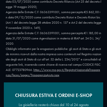
data 03/07/2020 come contributo Decreto Rilancio (Art.25 del decreto-l
egge 19 maggio 2020);
Agenzia delle Entrate C.F. 06363391001, somma percepita €5.862,00 i
n data 09/12/2020 come contributo Decreto Ristori e Decreto Ristori bis
(Art.1 del decreto-legge 28 ottobre 2020 n. 137 e Art.2 del decreto-legge
9 novembre 2020 n. 149);
Agenzia delle Entrate C.F. 06363391001, somma percepita €1.185,00 in
data 31/07/2020 come Agevolazioni in materia di IRAP art. 24 D.L. 34/
2020.
Obblighi informativi per le erogazioni pubbliche: gli aiuti di Stato e gli aiuti
de minimis ricevuti dalla nostra impresa sono contenuti nel Registro nazion
ale degli aiuti di Stato di cui all'art. 52 della L. 234/2012” e consultabili al
seguente link, inserendo come chiave di ricerca nel campo CODICE FISC
ALE: 07723780966.
https://www.rna.gov.it/RegistroNazionaleTraspare
nza/faces/pages/TrasparenzaAiuto.jspx
CHIUSURA ESTIVA E ORDINI E-SHOP
Copyright © 2026 - Oreficeria Enrico Sali Conti e C. snc - Partita IVA
IT07723780966
|
Griso Design
La gioielleria resterà chiusa dal 10 al 24 agosto