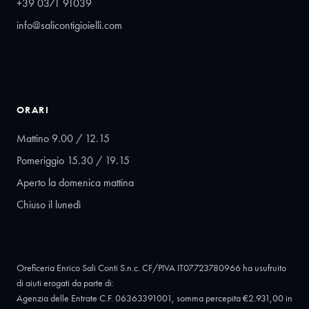
+39 0371 91039
info@salicontigioielli.com
ORARI
Mattino 9.00 / 12.15
Pomeriggio 15.30 / 19.15
Aperto la domenica mattina
Chiuso il lunedì
Oreficeria Enrico Sali Conti S.n.c. CF/PIVA IT07723780966 ha usufruito
di aiuti erogati da parte di:
Agenzia delle Entrate C.F. 06363391001, somma percepita €2.931,00 in