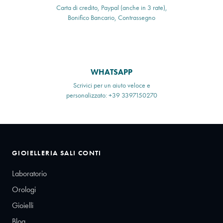
Carta di credito, Paypal (anche in 3 rate),
Bonifico Bancario, Contrassegno
WHATSAPP
Scrivici per un aiuto veloce e
personalizzato: +39 3397150270
GIOIELLERIA SALI CONTI
Laboratorio
Orologi
Gioielli
Blog