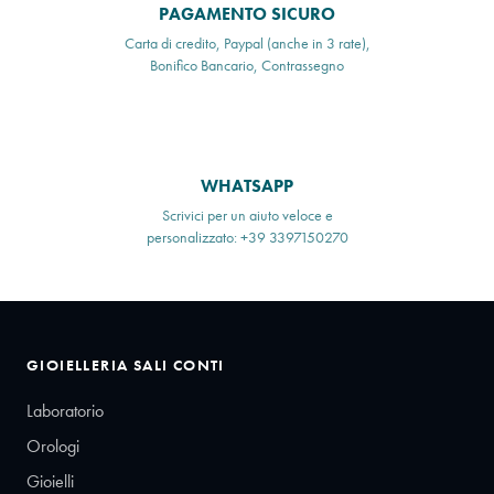
PAGAMENTO SICURO
Carta di credito, Paypal (anche in 3 rate),
Bonifico Bancario, Contrassegno
WHATSAPP
Scrivici per un aiuto veloce e
personalizzato: +39 3397150270
GIOIELLERIA SALI CONTI
Laboratorio
Orologi
Gioielli