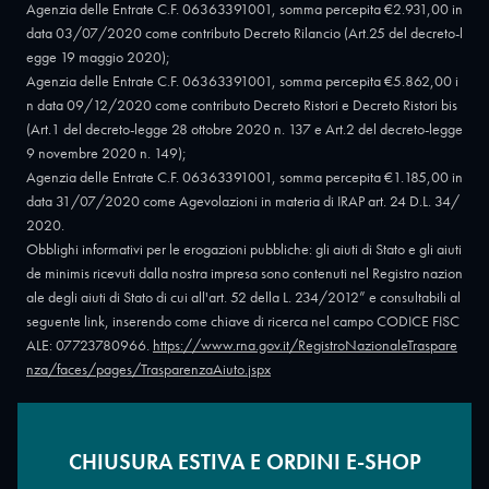
Agenzia delle Entrate C.F. 06363391001, somma percepita €2.931,00 in
data 03/07/2020 come contributo Decreto Rilancio (Art.25 del decreto-l
egge 19 maggio 2020);
Agenzia delle Entrate C.F. 06363391001, somma percepita €5.862,00 i
n data 09/12/2020 come contributo Decreto Ristori e Decreto Ristori bis
(Art.1 del decreto-legge 28 ottobre 2020 n. 137 e Art.2 del decreto-legge
9 novembre 2020 n. 149);
Agenzia delle Entrate C.F. 06363391001, somma percepita €1.185,00 in
data 31/07/2020 come Agevolazioni in materia di IRAP art. 24 D.L. 34/
2020.
Obblighi informativi per le erogazioni pubbliche: gli aiuti di Stato e gli aiuti
de minimis ricevuti dalla nostra impresa sono contenuti nel Registro nazion
ale degli aiuti di Stato di cui all'art. 52 della L. 234/2012” e consultabili al
seguente link, inserendo come chiave di ricerca nel campo CODICE FISC
ALE: 07723780966.
https://www.rna.gov.it/RegistroNazionaleTraspare
nza/faces/pages/TrasparenzaAiuto.jspx
CHIUSURA ESTIVA E ORDINI E-SHOP
Copyright © 2026 - Oreficeria Enrico Sali Conti e C. snc - Partita IVA
IT07723780966
|
Griso Design