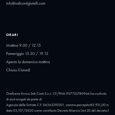
info@salicontigioielli.com
ORARI
Mattino 9.00 / 12.15
Pomeriggio 15.30 / 19.15
Aperto la domenica mattina
Chiuso il lunedì
Oreficeria Enrico Sali Conti S.n.c. CF/PIVA IT07723780966 ha usufruito
di aiuti erogati da parte di:
Agenzia delle Entrate C.F. 06363391001, somma percepita €2.931,00 in
data 03/07/2020 come contributo Decreto Rilancio (Art.25 del decreto-l