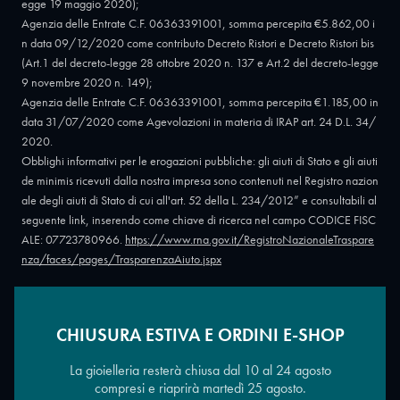
egge 19 maggio 2020);
Agenzia delle Entrate C.F. 06363391001, somma percepita €5.862,00 i
n data 09/12/2020 come contributo Decreto Ristori e Decreto Ristori bis
(Art.1 del decreto-legge 28 ottobre 2020 n. 137 e Art.2 del decreto-legge
9 novembre 2020 n. 149);
Agenzia delle Entrate C.F. 06363391001, somma percepita €1.185,00 in
data 31/07/2020 come Agevolazioni in materia di IRAP art. 24 D.L. 34/
2020.
Obblighi informativi per le erogazioni pubbliche: gli aiuti di Stato e gli aiuti
de minimis ricevuti dalla nostra impresa sono contenuti nel Registro nazion
ale degli aiuti di Stato di cui all'art. 52 della L. 234/2012” e consultabili al
seguente link, inserendo come chiave di ricerca nel campo CODICE FISC
ALE: 07723780966.
https://www.rna.gov.it/RegistroNazionaleTraspare
nza/faces/pages/TrasparenzaAiuto.jspx
CHIUSURA ESTIVA E ORDINI E-SHOP
Copyright © 2026 - Oreficeria Enrico Sali Conti e C. snc - Partita IVA
IT07723780966
|
Griso Design
La gioielleria resterà chiusa dal 10 al 24 agosto
compresi e riaprirà martedì 25 agosto.