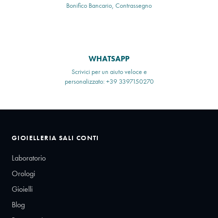
Bonifico Bancario, Contrassegno
WHATSAPP
Scrivici per un aiuto veloce e
personalizzato: +39 3397150270
GIOIELLERIA SALI CONTI
Laboratorio
Orologi
Gioielli
Blog