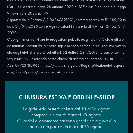
n data 09/12/2020 come contributo Decreto Ristori e Decreto Ristori bis
(Art.1 del decreto-legge 28 ottobre 2020 n. 137 e Art.2 del decreto-legge
9 novembre 2020 n. 149);
Agenzia delle Entrate C.F. 06363391001, somma percepita €1.185,00 in
data 31/07/2020 come Agevolazioni in materia di IRAP art. 24 D.L. 34/
2020.
Obblighi informativi per le erogazioni pubbliche: gli aiuti di Stato e gli aiuti
de minimis ricevuti dalla nostra impresa sono contenuti nel Registro nazion
ale degli aiuti di Stato di cui all'art. 52 della L. 234/2012” e consultabili al
seguente link, inserendo come chiave di ricerca nel campo CODICE FISC
ALE: 07723780966.
https://www.rna.gov.it/RegistroNazionaleTraspare
nza/faces/pages/TrasparenzaAiuto.jspx
CHIUSURA ESTIVA E ORDINI E-SHOP
Copyright © 2026 - Oreficeria Enrico Sali Conti e C. snc - Partita IVA
IT07723780966
|
Griso Design
La gioielleria resterà chiusa dal 10 al 24 agosto
compresi e riaprirà martedì 25 agosto.
Gli ordini e-commerce saranno gestiti fino a giovedì 6
agosto e a partire da martedì 25 agosto.