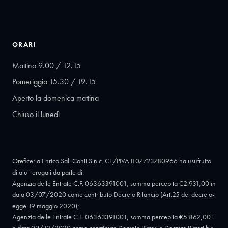
ORARI
Mattino 9.00 / 12.15
Pomeriggio 15.30 / 19.15
Aperto la domenica mattina
Chiuso il lunedì
Oreficeria Enrico Sali Conti S.n.c. CF/PIVA IT07723780966 ha usufruito
di aiuti erogati da parte di:
Agenzia delle Entrate C.F. 06363391001, somma percepita €2.931,00 in
data 03/07/2020 come contributo Decreto Rilancio (Art.25 del decreto-l
egge 19 maggio 2020);
Agenzia delle Entrate C.F. 06363391001, somma percepita €5.862,00 i