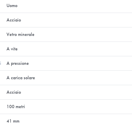
Uomo
Acciaio
Vetro minerale
A vite
i
A pressione
A carica solare
Acciaio
100 metri
41 mm