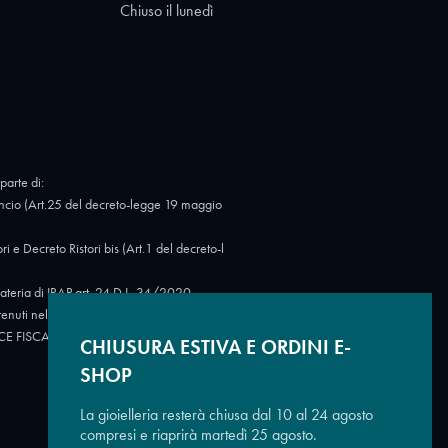
Chiuso il lunedì
parte di:
cio (Art.25 del decreto-legge 19 maggio
Decreto Ristori bis (Art.1 del decreto-l
eria di IRAP art. 24 D.L. 34/2020.
tenuti nel Registro nazionale degli aiuti di
 CODICE FISCALE: 07723780966.
https://ww
CHIUSURA ESTIVA E ORDINI E-
SHOP
La gioielleria resterà chiusa dal 10 al 24 agosto
compresi e riaprirà martedì 25 agosto.