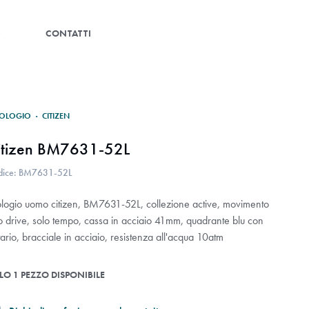
G
CONTATTI
OLOGIO
·
CITIZEN
itizen BM7631-52L
dice: BM7631-52L
ologio uomo citizen, BM7631-52L, collezione active, movimento
o drive, solo tempo, cassa in acciaio 41mm, quadrante blu con
ario, bracciale in acciaio, resistenza all'acqua 10atm
LO 1 PEZZO DISPONIBILE