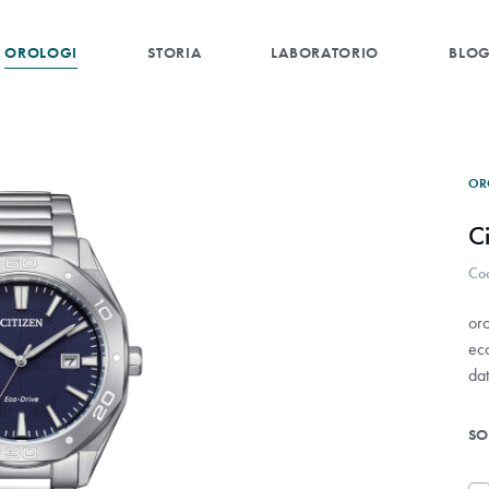
OROLOGI
STORIA
LABORATORIO
BLO
OR
C
Co
or
ec
dat
SO