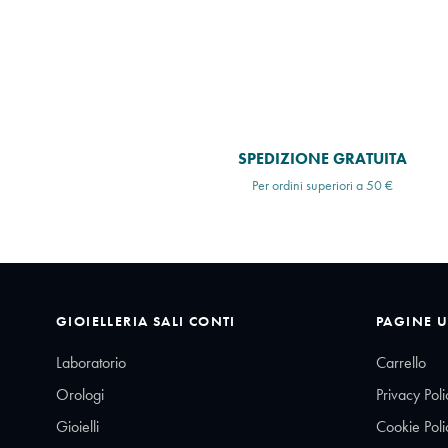
SPEDIZIONE GRATUITA
Per ordini superiori a 50 €
GIOIELLERIA SALI CONTI
PAGINE U
Laboratorio
Carrello
Orologi
Privacy Poli
Gioielli
Cookie Poli