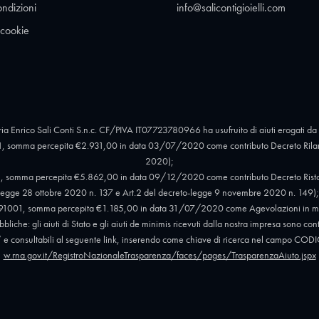
ondizioni
info@salicontigioielli.com
 cookie
ia Enrico Sali Conti S.n.c. CF/PIVA IT07723780966 ha usufruito di aiuti erogati da 
, somma percepita €2.931,00 in data 03/07/2020 come contributo Decreto Rilan
2020);
 somma percepita €5.862,00 in data 09/12/2020 come contributo Decreto Ristori e 
egge 28 ottobre 2020 n. 137 e Art.2 del decreto-legge 9 novembre 2020 n. 149);
91001, somma percepita €1.185,00 in data 31/07/2020 come Agevolazioni in mat
liche: gli aiuti di Stato e gli aiuti de minimis ricevuti dalla nostra impresa sono con
012” e consultabili al seguente link, inserendo come chiave di ricerca nel campo
w.rna.gov.it/RegistroNazionaleTrasparenza/faces/pages/TrasparenzaAiuto.jspx