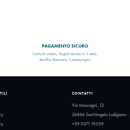
PAGAMENTO SICURO
Carta di credito, Paypal (anche in 3 rate),
Bonifico Bancario, Contrassegno
TILI
CONTATTI
Via Mascagni, 12
cy
26866 Sant'Angelo Lodigiano - 
cy
+39 0371 91039