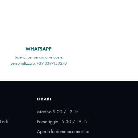
WHATSAPP
Scrivici per un aiuto veloce e
personalizzato: +39 3397150270
ORARI
Mattino 9.00 / 12.15
Lodi
Pomeriggio 15.30 / 19.15
Aperto la domenica mattina