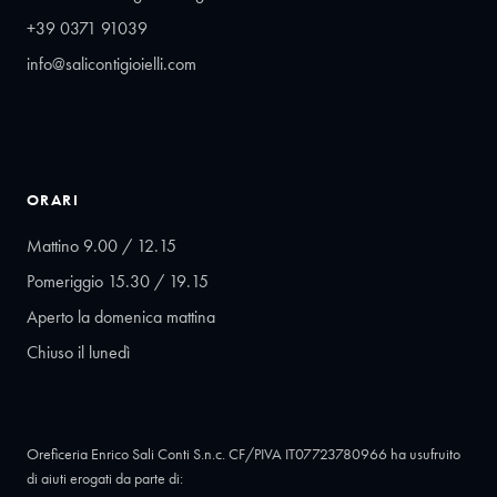
+39 0371 91039
info@salicontigioielli.com
ORARI
Mattino 9.00 / 12.15
Pomeriggio 15.30 / 19.15
Aperto la domenica mattina
Chiuso il lunedì
Oreficeria Enrico Sali Conti S.n.c. CF/PIVA IT07723780966 ha usufruito
di aiuti erogati da parte di: