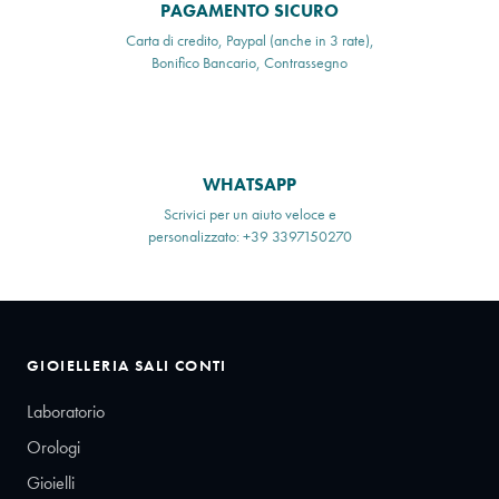
PAGAMENTO SICURO
Carta di credito, Paypal (anche in 3 rate),
Bonifico Bancario, Contrassegno
WHATSAPP
Scrivici per un aiuto veloce e
personalizzato: +39 3397150270
GIOIELLERIA SALI CONTI
Laboratorio
Orologi
Gioielli