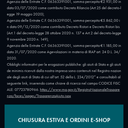
Agenzia delle Entrate C.F. 06363391001, somma percepita €2.931,00 in
data 03/07/2020 come contributo Decreto Rilancio (Art.25 del decreto-l
egge 19 maggio 2020);
Agenzia delle Entrate C.F. 06363391001, somma percepita €5.862,00 i
n data 09/12/2020 come contributo Decreto Ristori e Decreto Ristori bis
(Art.1 del decreto-legge 28 ottobre 2020 n. 137 e Art.2 del decreto-legge
9 novembre 2020 n. 149);
Agenzia delle Entrate C.F. 06363391001, somma percepita €1.185,00 in
data 31/07/2020 come Agevolazioni in materia di IRAP art. 24 D.L. 34/
2020.
Obblighi informativi per le erogazioni pubbliche: gli aiuti di Stato e gli aiuti
de minimis ricevuti dalla nostra impresa sono contenuti nel Registro nazion
ale degli aiuti di Stato di cui all'art. 52 della L. 234/2012” e consultabili al
seguente link, inserendo come chiave di ricerca nel campo CODICE FISC
ALE: 07723780966.
https://www.rna.gov.it/RegistroNazionaleTraspare
nza/faces/pages/TrasparenzaAiuto.jspx
CHIUSURA ESTIVA E ORDINI E-SHOP
Copyright © 2026 - Oreficeria Enrico Sali Conti e C. snc - Partita IVA
IT07723780966
|
Griso Design