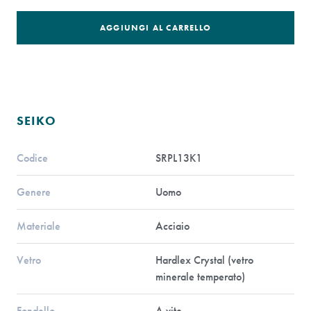
AGGIUNGI AL CARRELLO
SEIKO
Codice
SRPL13K1
Genere
Uomo
Materiale
Acciaio
Vetro
Hardlex Crystal (vetro
minerale temperato)
Fondello
A vite