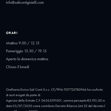
info@salicontigioielli.com
ORARI
Mattino 9.00 / 12.15
Pomeriggio 15.30 / 19.15
Aperto la domenica mattina
Chiuso il lunedì
Oreficeria Enrico Sali Conti S.n.c. CF/PIVA IT07723780966 ha usufruito
di aiuti erogati da parte di:
Agenzia delle Entrate C.F. 06363391001, somma percepita €2.931,00 in
data 03/07/2020 come contributo Decreto Rilancio (Art.25 del decreto-l