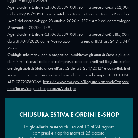
egge 19 maggio 2020);
Agenzia delle Entrate C.F. 06363391001, somma percepita €5.862,00 i
n data 09/12/2020 come contributo Decreto Ristori e Decreto Ristori bis
(Art.1 del decreto-legge 28 ottobre 2020 n. 137 e Art.2 del decreto-legge
9 novembre 2020 n. 149);
Agenzia delle Entrate C.F. 06363391001, somma percepita €1.185,00 in
data 31/07/2020 come Agevolazioni in materia di IRAP art. 24 D.L. 34/
2020.
Obblighi informativi per le erogazioni pubbliche: gli aiuti di Stato e gli aiuti
de minimis ricevuti dalla nostra impresa sono contenuti nel Registro nazion
ale degli aiuti di Stato di cui all'art. 52 della L. 234/2012” e consultabili al
seguente link, inserendo come chiave di ricerca nel campo CODICE FISC
ALE: 07723780966.
https://www.rna.gov.it/RegistroNazionaleTraspare
nza/faces/pages/TrasparenzaAiuto.jspx
CHIUSURA ESTIVA E ORDINI E-SHOP
Copyright © 2026 - Oreficeria Enrico Sali Conti e C. snc - Partita IVA
IT07723780966
|
Griso Design
La gioielleria resterà chiusa dal 10 al 24 agosto
compresi e riaprirà martedì 25 agosto.