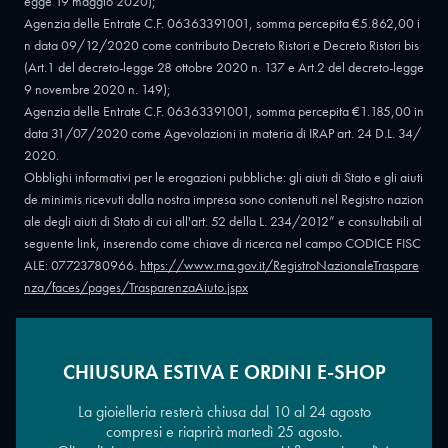
egge 19 maggio 2020);
Agenzia delle Entrate C.F. 06363391001, somma percepita €5.862,00 i
n data 09/12/2020 come contributo Decreto Ristori e Decreto Ristori bis
(Art.1 del decreto-legge 28 ottobre 2020 n. 137 e Art.2 del decreto-legge
9 novembre 2020 n. 149);
Agenzia delle Entrate C.F. 06363391001, somma percepita €1.185,00 in
data 31/07/2020 come Agevolazioni in materia di IRAP art. 24 D.L. 34/
2020.
Obblighi informativi per le erogazioni pubbliche: gli aiuti di Stato e gli aiuti
de minimis ricevuti dalla nostra impresa sono contenuti nel Registro nazion
ale degli aiuti di Stato di cui all'art. 52 della L. 234/2012” e consultabili al
seguente link, inserendo come chiave di ricerca nel campo CODICE FISC
ALE: 07723780966.
https://www.rna.gov.it/RegistroNazionaleTraspare
nza/faces/pages/TrasparenzaAiuto.jspx
CHIUSURA ESTIVA E ORDINI E-SHOP
Copyright © 2026 - Oreficeria Enrico Sali Conti e C. snc - Partita IVA
IT07723780966
|
Griso Design
La gioielleria resterà chiusa dal 10 al 24 agosto
compresi e riaprirà martedì 25 agosto.