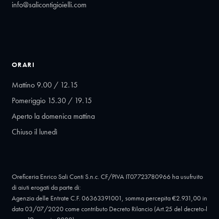
info@salicontigioielli.com
ORARI
Mattino 9.00 / 12.15
Pomeriggio 15.30 / 19.15
Aperto la domenica mattina
Chiuso il lunedì
Oreficeria Enrico Sali Conti S.n.c. CF/PIVA IT07723780966 ha usufruito
di aiuti erogati da parte di:
Agenzia delle Entrate C.F. 06363391001, somma percepita €2.931,00 in
data 03/07/2020 come contributo Decreto Rilancio (Art.25 del decreto-l