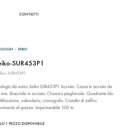
G
CONTATTI
OLOGIO
·
SEIKO
eiko-SUR453P1
dice: SUR453P1
ologio da uomo Seiko SSB453P1 Acciaio. Cassa in acciaio da
 mm. Bracciale in acciaio. Chiusura pieghevole. Quadrante blu.
tifunzione, calendario, cronografo. Cristallo di zaffiro.
vimento al quarzo. Impermeabile 100 m.
LO 1 PEZZO DISPONIBILE