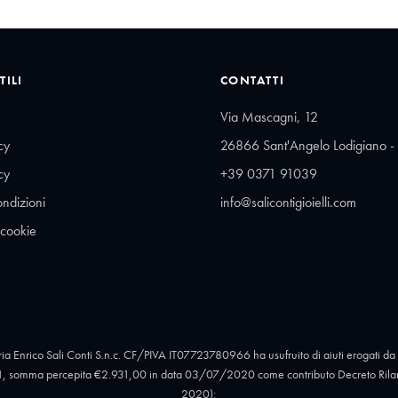
TILI
CONTATTI
Via Mascagni, 12
cy
26866 Sant'Angelo Lodigiano - 
cy
+39 0371 91039
ondizioni
info@salicontigioielli.com
 cookie
ia Enrico Sali Conti S.n.c. CF/PIVA IT07723780966 ha usufruito di aiuti erogati da 
, somma percepita €2.931,00 in data 03/07/2020 come contributo Decreto Rilan
2020);