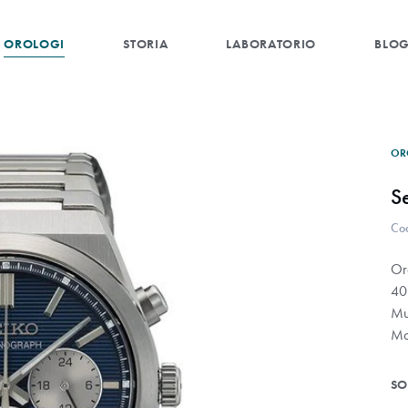
OROLOGI
STORIA
LABORATORIO
BLO
OR
S
Co
Or
40
Mul
Mo
SO