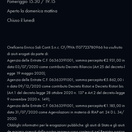
Pomeriggio 15.30 / 19.15
Aperto la domenica mattina
Chiuso il lunedì
Oreficeria Enrico Sali Conti S.n.c. CF/PIVA IT07723780966 ha usufruito
di aiuti erogati da parte di:
Agenzia delle Entrate C.F. 06363391001, somma percepita €2.931,00 in
data 03/07/2020 come contributo Decreto Rilancio (Art.25 del decreto-l
egge 19 maggio 2020);
Agenzia delle Entrate C.F. 06363391001, somma percepita €5.862,00 i
n data 09/12/2020 come contributo Decreto Ristori e Decreto Ristori bis
(Art.1 del decreto-legge 28 ottobre 2020 n. 137 e Art.2 del decreto-legge
9 novembre 2020 n. 149);
Agenzia delle Entrate C.F. 06363391001, somma percepita €1.185,00 in
data 31/07/2020 come Agevolazioni in materia di IRAP art. 24 D.L. 34/
2020.
Obblighi informativi per le erogazioni pubbliche: gli aiuti di Stato e gli aiuti
de minimis ricevuti dalla nostra impresa sono contenuti nel Registro nazion