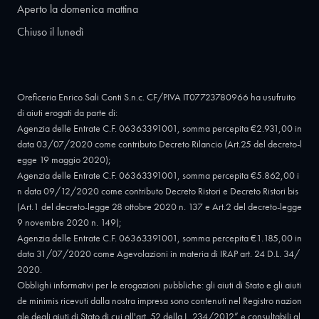
Aperto la domenica mattina
Chiuso il lunedì
Oreficeria Enrico Sali Conti S.n.c. CF/PIVA IT07723780966 ha usufruito
di aiuti erogati da parte di:
Agenzia delle Entrate C.F. 06363391001, somma percepita €2.931,00 in
data 03/07/2020 come contributo Decreto Rilancio (Art.25 del decreto-l
egge 19 maggio 2020);
Agenzia delle Entrate C.F. 06363391001, somma percepita €5.862,00 i
n data 09/12/2020 come contributo Decreto Ristori e Decreto Ristori bis
(Art.1 del decreto-legge 28 ottobre 2020 n. 137 e Art.2 del decreto-legge
9 novembre 2020 n. 149);
Agenzia delle Entrate C.F. 06363391001, somma percepita €1.185,00 in
data 31/07/2020 come Agevolazioni in materia di IRAP art. 24 D.L. 34/
2020.
Obblighi informativi per le erogazioni pubbliche: gli aiuti di Stato e gli aiuti
de minimis ricevuti dalla nostra impresa sono contenuti nel Registro nazion
ale degli aiuti di Stato di cui all'art. 52 della L. 234/2012” e consultabili al