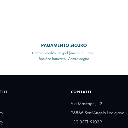
PAGAMENTO SICURO
Carta di credito, Paypal (anche in 3 rate),
Bonifico Bancario, Contrassegno
TILI
CONTATTI
Via Mascagni, 12
cy
26866 Sant'Angelo Lodigiano - 
cy
+39 0371 91039