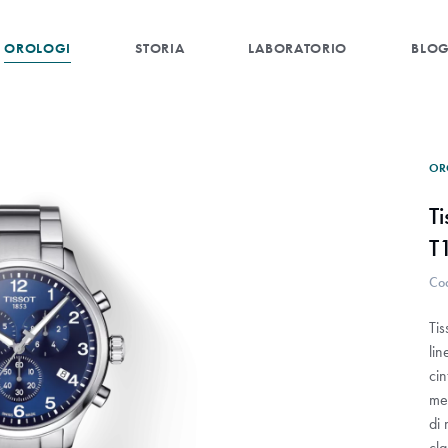
OROLOGI
STORIA
LABORATORIO
BLO
OR
T
T
Co
Tis
lin
cin
men
di 
cla