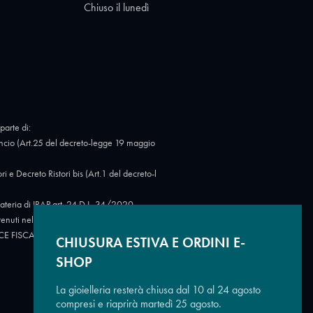
Chiuso il lunedì
parte di:
cio (Art.25 del decreto-legge 19 maggio
Decreto Ristori bis (Art.1 del decreto-l
eria di IRAP art. 24 D.L. 34/2020.
tenuti nel Registro nazionale degli aiuti di
 CODICE FISCALE: 07723780966.
https://ww
CHIUSURA ESTIVA E ORDINI E-
SHOP
La gioielleria resterà chiusa dal 10 al 24 agosto
compresi e riaprirà martedì 25 agosto.