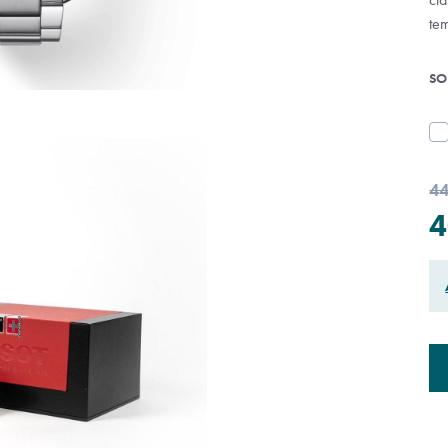
te
SO
44
4