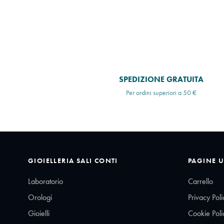
SPEDIZIONE GRATUITA
Per ordini superiori a 50 €
GIOIELLERIA SALI CONTI
PAGINE U
Laboratorio
Carrello
Orologi
Privacy Poli
Gioielli
Cookie Poli