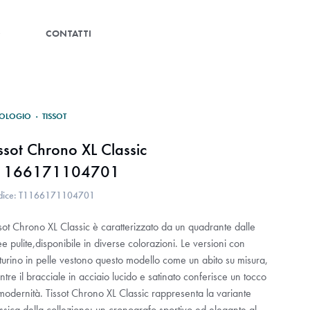
G
CONTATTI
OLOGIO
·
TISSOT
issot Chrono XL Classic
1166171104701
dice: T1166171104701
sot Chrono XL Classic è caratterizzato da un quadrante dalle
ee pulite,disponibile in diverse colorazioni. Le versioni con
turino in pelle vestono questo modello come un abito su misura,
tre il bracciale in acciaio lucido e satinato conferisce un tocco
modernità. Tissot Chrono XL Classic rappresenta la variante
ssica della collezione: un cronografo sportivo ed elegante al