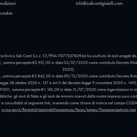
ondizioni
info@salicontigioielli.com
 cookie
ia Enrico Sali Conti S.n.c. CF/PIVA IT07723780966 ha usufruito di aiuti erogati da 
, somma percepita €2.931,00 in data 03/07/2020 come contributo Decreto Rilan
2020);
 somma percepita €5.862,00 in data 09/12/2020 come contributo Decreto Ristori e 
egge 28 ottobre 2020 n. 137 e Art.2 del decreto-legge 9 novembre 2020 n. 149);
91001, somma percepita €1.185,00 in data 31/07/2020 come Agevolazioni in mat
liche: gli aiuti di Stato e gli aiuti de minimis ricevuti dalla nostra impresa sono con
012” e consultabili al seguente link, inserendo come chiave di ricerca nel campo
w.rna.gov.it/RegistroNazionaleTrasparenza/faces/pages/TrasparenzaAiuto.jspx