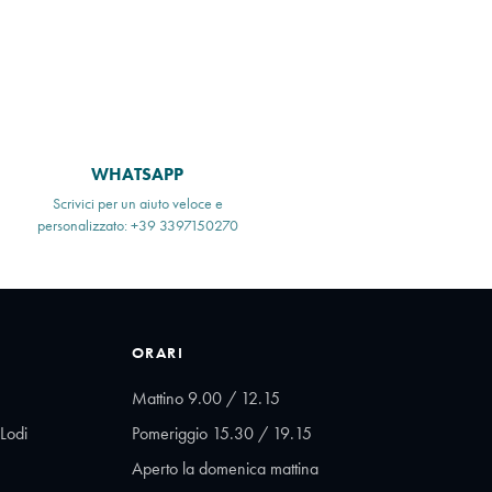
WHATSAPP
Scrivici per un aiuto veloce e
personalizzato: +39 3397150270
ORARI
Mattino 9.00 / 12.15
Lodi
Pomeriggio 15.30 / 19.15
Aperto la domenica mattina