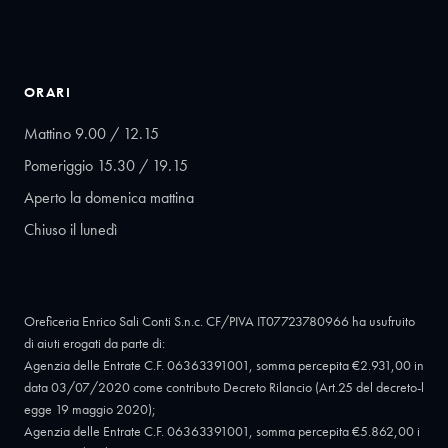
ORARI
Mattino 9.00 / 12.15
Pomeriggio 15.30 / 19.15
Aperto la domenica mattina
Chiuso il lunedì
Oreficeria Enrico Sali Conti S.n.c. CF/PIVA IT07723780966 ha usufruito
di aiuti erogati da parte di:
Agenzia delle Entrate C.F. 06363391001, somma percepita €2.931,00 in
data 03/07/2020 come contributo Decreto Rilancio (Art.25 del decreto-l
egge 19 maggio 2020);
Agenzia delle Entrate C.F. 06363391001, somma percepita €5.862,00 i