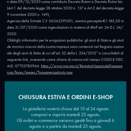
n data 09/12/2020 come contributo Decreto Ristori e Decreto Ristori bis
(Art.1 del decreto-legge 28 ottobre 2020 n. 137 e Art.2 del decreto-legge
9 novembre 2020 n. 149);
Agenzia delle Entrate C.F. 06363391001, somma percepita €1.185,00 in
data 31/07/2020 come Agevolazioni in materia di IRAP art. 24 D.L. 34/
2020.
Obblighi informativi per le erogazioni pubbliche: gli aiuti di Stato e gli aiuti
de minimis ricevuti dalla nostra impresa sono contenuti nel Registro nazion
ale degli aiuti di Stato di cui all'art. 52 della L. 234/2012” e consultabili al
seguente link, inserendo come chiave di ricerca nel campo CODICE FISC
ALE: 07723780966.
https://www.rna.gov.it/RegistroNazionaleTraspare
nza/faces/pages/TrasparenzaAiuto.jspx
CHIUSURA ESTIVA E ORDINI E-SHOP
Copyright © 2026 - Oreficeria Enrico Sali Conti e C. snc - Partita IVA
IT07723780966
|
Griso Design
La gioielleria resterà chiusa dal 10 al 24 agosto
compresi e riaprirà martedì 25 agosto.
Gli ordini e-commerce saranno gestiti fino a giovedì 6
agosto e a partire da martedì 25 agosto.