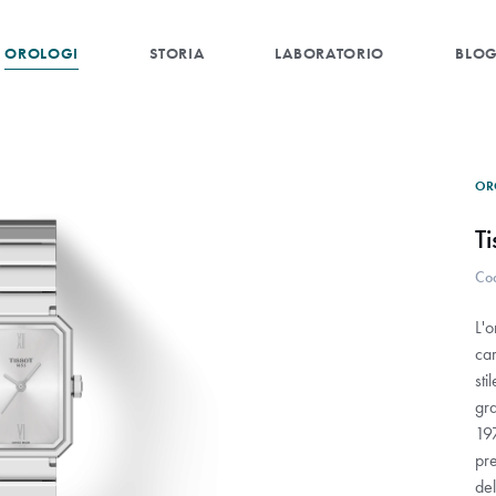
OROLOGI
STORIA
LABORATORIO
BLO
OR
T
Co
L'o
car
sti
gra
197
pre
del