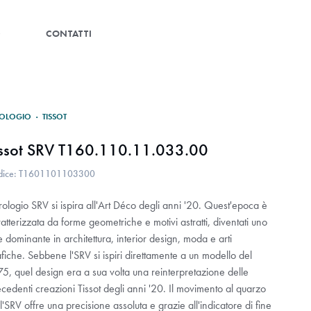
G
CONTATTI
OLOGIO
·
TISSOT
issot SRV T160.110.11.033.00
dice: T1601101103300
rologio SRV si ispira all'Art Déco degli anni '20. Quest'epoca è
atterizzata da forme geometriche e motivi astratti, diventati uno
le dominante in architettura, interior design, moda e arti
fiche. Sebbene l'SRV si ispiri direttamente a un modello del
5, quel design era a sua volta una reinterpretazione delle
cedenti creazioni Tissot degli anni '20. Il movimento al quarzo
l'SRV offre una precisione assoluta e grazie all'indicatore di fine