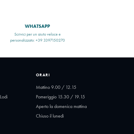
WHATSAPP
Scrivici per un aiuto veloce e
personalizzato: +39 3397150270
ORARI
Mattino 9.00 / 12.15
Lodi
Pomeriggio 15.30 / 19.15
Aperto la domenica mattina
Chiuso il lunedì