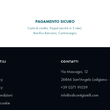
PAGAMENTO SICURO
Carta di credito, Paypal (anche in 3 rate),
Bonifico Bancario, Contrassegno
TILI
CONTATTI
Via Mascagni, 12
cy
26866 Sant'Angelo Lodigiano - 
cy
+39 0371 91039
ondizioni
info@salicontigioielli.com
 cookie