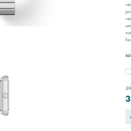
vit
pr
vet
om
nu
fac
SO
39
3