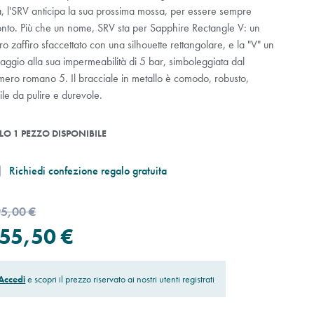
a, l'SRV anticipa la sua prossima mossa, per essere sempre
onto. Più che un nome, SRV sta per Sapphire Rectangle V: un
ro zaffiro sfaccettato con una silhouette rettangolare, e la "V" un
aggio alla sua impermeabilità di 5 bar, simboleggiata dal
mero romano 5. Il bracciale in metallo è comodo, robusto,
ile da pulire e durevole.
LO 1 PEZZO DISPONIBILE
Richiedi confezione regalo gratuita
5,00 €
55,50 €
Accedi
e scopri il prezzo riservato ai nostri utenti registrati