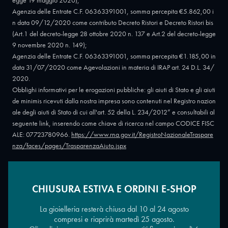
egge 19 maggio 2020);
Agenzia delle Entrate C.F. 06363391001, somma percepita €5.862,00 i
n data 09/12/2020 come contributo Decreto Ristori e Decreto Ristori bis
(Art.1 del decreto-legge 28 ottobre 2020 n. 137 e Art.2 del decreto-legge
9 novembre 2020 n. 149);
Agenzia delle Entrate C.F. 06363391001, somma percepita €1.185,00 in
data 31/07/2020 come Agevolazioni in materia di IRAP art. 24 D.L. 34/
2020.
Obblighi informativi per le erogazioni pubbliche: gli aiuti di Stato e gli aiuti
de minimis ricevuti dalla nostra impresa sono contenuti nel Registro nazion
ale degli aiuti di Stato di cui all'art. 52 della L. 234/2012” e consultabili al
seguente link, inserendo come chiave di ricerca nel campo CODICE FISC
ALE: 07723780966.
https://www.rna.gov.it/RegistroNazionaleTraspare
nza/faces/pages/TrasparenzaAiuto.jspx
CHIUSURA ESTIVA E ORDINI E-SHOP
Copyright © 2026 - Oreficeria Enrico Sali Conti e C. snc - Partita IVA
IT07723780966
|
Griso Design
La gioielleria resterà chiusa dal 10 al 24 agosto
compresi e riaprirà martedì 25 agosto.