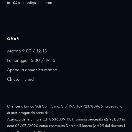
info@salicontigioielli.com
ORARI
Mattino 9.00 / 12.15
Pomeriggio 15.30 / 19.15
Aperto la domenica mattina
Chiuso il lunedì
Oreficeria Enrico Sali Conti S.n.c. CF/PIVA IT07723780966 ha usufruito
di aiuti erogati da parte di:
Agenzia delle Entrate C.F. 06363391001, somma percepita €2.931,00 in
data 03/07/2020 come contributo Decreto Rilancio (Art.25 del decreto-l