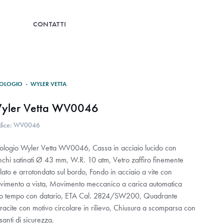
G
CONTATTI
OLOGIO
·
WYLER VETTA
yler Vetta WV0046
dice: WV0046
ologio Wyler Vetta WV0046, Cassa in acciaio lucido con
anchi satinati Ø 43 mm, W.R. 10 atm, Vetro zaffiro finemente
ato e arrotondato sul bordo, Fondo in acciaio a vite con
vimento a vista, Movimento meccanico a carica automatica
lo tempo con datario, ETA Cal. 2824/SW200, Quadrante
racite con motivo circolare in rilievo, Chiusura a scomparsa con
santi di sicurezza.