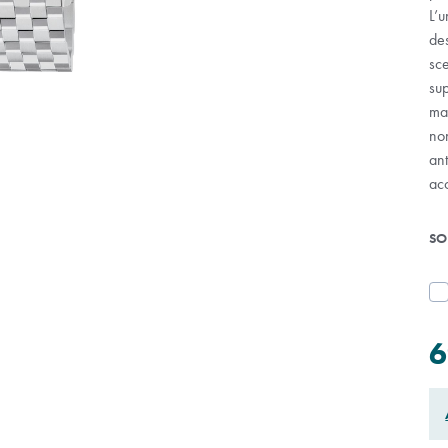
L’u
de
sce
sup
ma
non
ant
acc
SO
6