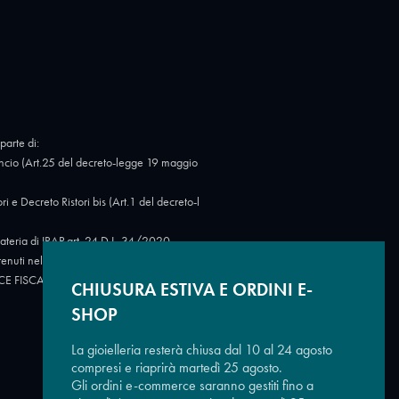
parte di:
cio (Art.25 del decreto-legge 19 maggio
Decreto Ristori bis (Art.1 del decreto-l
eria di IRAP art. 24 D.L. 34/2020.
tenuti nel Registro nazionale degli aiuti di
 CODICE FISCALE: 07723780966.
https://ww
CHIUSURA ESTIVA E ORDINI E-
SHOP
La gioielleria resterà chiusa dal 10 al 24 agosto
compresi e riaprirà martedì 25 agosto.
Gli ordini e-commerce saranno gestiti fino a