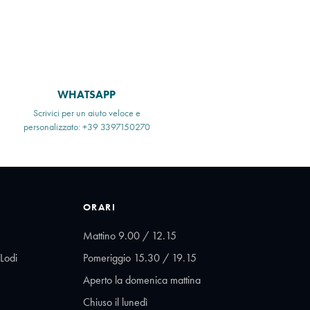
WHATSAPP
Scrivici per un aiuto veloce e
personalizzato: +39 3397150270
ORARI
Mattino 9.00 / 12.15
Lodi
Pomeriggio 15.30 / 19.15
Aperto la domenica mattina
Chiuso il lunedì