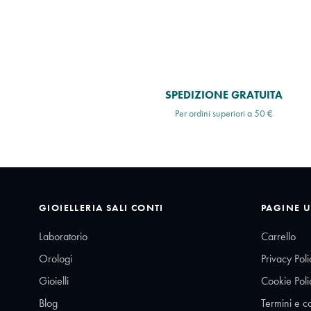
SPEDIZIONE GRATUITA
Per ordini superiori a 50 €
GIOIELLERIA SALI CONTI
PAGINE U
Laboratorio
Carrello
Orologi
Privacy Poli
Gioielli
Cookie Poli
Blog
Termini e c