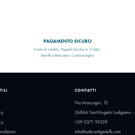
PAGAMENTO SICURO
Carta di credito, Paypal (anche in 3 rate),
Bonifico Bancario, Contrassegno
TILI
CONTATTI
Via Mascagni, 12
cy
26866 Sant'Angelo Lodigiano - 
cy
+39 0371 91039
ondizioni
info@salicontigioielli.com