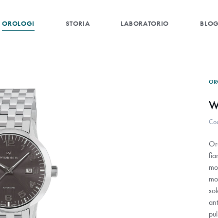
OROLOGI
STORIA
LABORATORIO
BLO
OR
W
Co
Or
fi
mol
mo
so
ant
pul