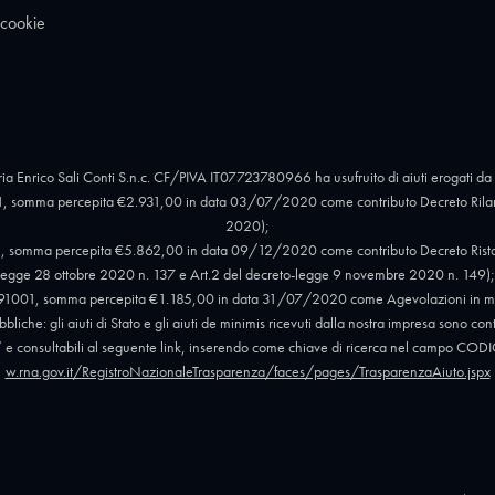
 cookie
ia Enrico Sali Conti S.n.c. CF/PIVA IT07723780966 ha usufruito di aiuti erogati da 
, somma percepita €2.931,00 in data 03/07/2020 come contributo Decreto Rilan
2020);
 somma percepita €5.862,00 in data 09/12/2020 come contributo Decreto Ristori e 
egge 28 ottobre 2020 n. 137 e Art.2 del decreto-legge 9 novembre 2020 n. 149);
91001, somma percepita €1.185,00 in data 31/07/2020 come Agevolazioni in mat
liche: gli aiuti di Stato e gli aiuti de minimis ricevuti dalla nostra impresa sono con
012” e consultabili al seguente link, inserendo come chiave di ricerca nel campo
w.rna.gov.it/RegistroNazionaleTrasparenza/faces/pages/TrasparenzaAiuto.jspx