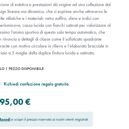
nione di estetica e prestazioni dà origine ad una collezione dal
sign lineare ma dinamico, che si esprime anche attraverso le
lte stilistiche e i materiali: vetro zaffiro, sfere e indici con
erluminova, cassa lucida con fianchi satinati per valorizzare al
ssimo l’anima sportiva di questo solo tempo automatico, che
 rinuncia a dettagli di classe come il sofisticato quadrante
racite con motivo circolare in rilievo e l’elaborato bracciale in
iaio a 5 maglie dalla duplice finitura lucida e satinata.
LO 1 PEZZO DISPONIBILE
Richiedi confezione regalo gratuita
95,00 €
Accedi
e scopri il prezzo riservato ai nostri utenti registrati