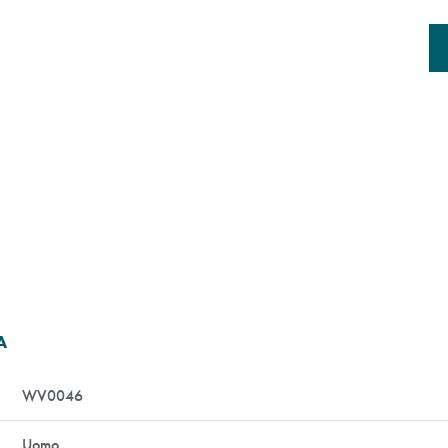
A
WV0046
Uomo