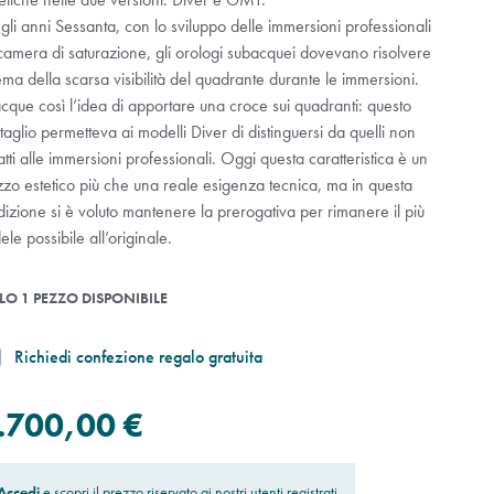
li anni Sessanta, con lo sviluppo delle immersioni professionali
camera di saturazione, gli orologi subacquei dovevano risolvere
tema della scarsa visibilità del quadrante durante le immersioni.
que così l’idea di apportare una croce sui quadranti: questo
taglio permetteva ai modelli Diver di distinguersi da quelli non
tti alle immersioni professionali. Oggi questa caratteristica è un
zzo estetico più che una reale esigenza tecnica, ma in questa
dizione si è voluto mantenere la prerogativa per rimanere il più
ele possibile all’originale.
LO 1 PEZZO DISPONIBILE
Richiedi confezione regalo gratuita
.700,00 €
Accedi
e scopri il prezzo riservato ai nostri utenti registrati