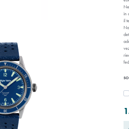
Neg
in 
il 
Nac
det
ada
ve
rie
fed
SO
1