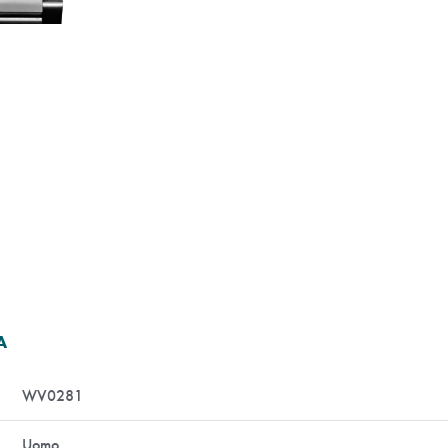
A
WV0281
Uomo