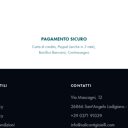
PAGAMENTO SICURO
Carta di credito, Paypal (anche in 3 rate),
Bonifico Bancario, Contrassegno
TILI
CONTATTI
Via Mascagni, 12
cy
26866 Sant'Angelo Lodigiano - 
cy
+39 0371 91039
ondizioni
info@salicontigioielli.com