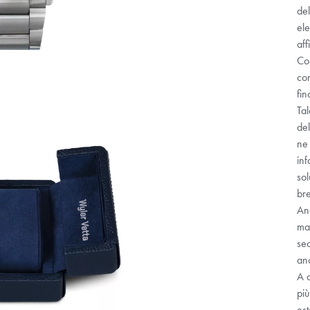
de
ele
aff
Cos
co
fin
Tal
de
ne 
inf
sol
bre
Anc
mag
sec
an
A d
più
est