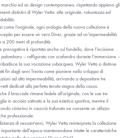
l marchio ed un design contemporaneo, rispettando appieno gli
menti distintivi di Wyler Vetta: stile originale, robustezza ed
idabilità.
ì come l’originale, ogni orologio della nuova collezione è
ncepito per essere un vero Diver, grazie ad un’impermeabilità
o a 200 metri di profondità.
e prerogativa è riportata anche sul fondello, dove l’incisione
l palombaro – raffigurato con scafandro durante l’immersione –
ribadisce la sua vocazione subacquea. Wyler Vetta si distinse
atti fin dagli anni Trenta come pioniere nello sviluppo di
uzioni ad alta impermeabilità, arrivando a depositare tre
vetti dedicati alla perfetta tenuta stagna della cassa.
he il bracciale rimane fedele all’originale, con le sue tre
lie in acciaio satinato e la sua estetica sportiva, mentre il
ondo cinturino in caucciù traforato ne consente un utilizzo
che professionale.
istanza di sessant’anni, Wyler Vetta reinterpreta la collezione
 importante dell’epoca mantenendone intatte le caratteristiche
etiche nelle due versioni: Diver e GMT.