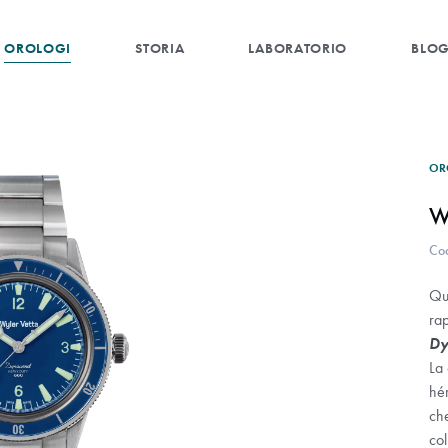
OROLOGI
STORIA
LABORATORIO
BLO
OR
W
Co
Qu
ra
Dy
La 
hér
ch
co