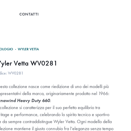
G
CONTATTI
OLOGIO
·
WYLER VETTA
yler Vetta WV0281
dice: WV0281
esta collezione nasce come riedizione di uno dei modelli più
ppresentativi della marca, originariamente prodotto nel 1966:
nawind Heavy Duty 660
.
collezione si caratterizza per il suo perfetto equilibrio tra
itage e performance, celebrando lo spirito tecnico e sportivo
e da sempre contraddistingue Wyler Vetta. Ogni modello della
llezione mantiene il giusto connubio fra l’eleganza senza tempo