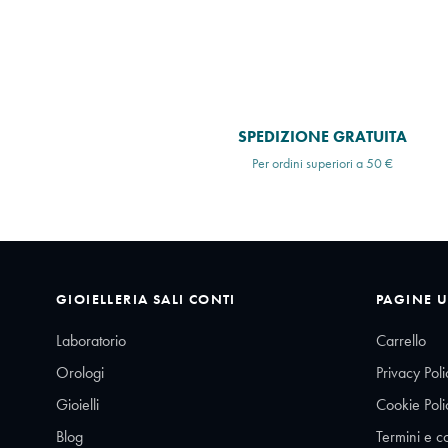
SPEDIZIONE GRATUITA
Per ordini superiori a 50 €
GIOIELLERIA SALI CONTI
PAGINE U
Laboratorio
Carrello
Orologi
Privacy Poli
Gioielli
Cookie Poli
Blog
Termini e c