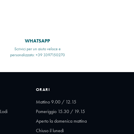
WHATSAPP
Scrivici per un aiuto veloce e
personalizzato: +39 3397150270
ORARI
Mattino 9.00 / 12.15
Lodi
Pomeriggio 15.30 / 19.15
Aperto la domenica mattina
Chiuso il lunedì